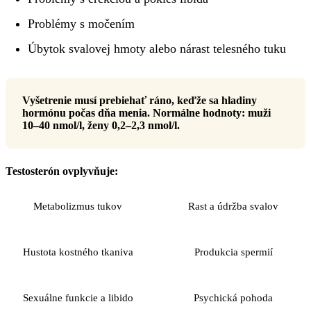
Problémy s močením
Úbytok svalovej hmoty alebo nárast telesného tuku
Vyšetrenie musí prebiehať ráno, keďže sa hladiny
hormónu počas dňa menia. Normálne hodnoty: muži
10–40 nmol/l, ženy 0,2–2,3 nmol/l.
Testosterón ovplyvňuje:
Metabolizmus tukov
Rast a údržba svalov
Hustota kostného tkaniva
Produkcia spermií
Sexuálne funkcie a libido
Psychická pohoda