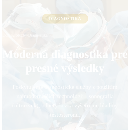
DIAGNOSTIKA
Domov
/
Služby
/
Diagnostika
Moderná diagnostika pre
presné výsledky
Poskytujeme diagnostické služby s použitím
najmodernejších technológií - sonografia
(ultrazvuk), odbery krvi a vyšetrenie hladiny
testosterónu.