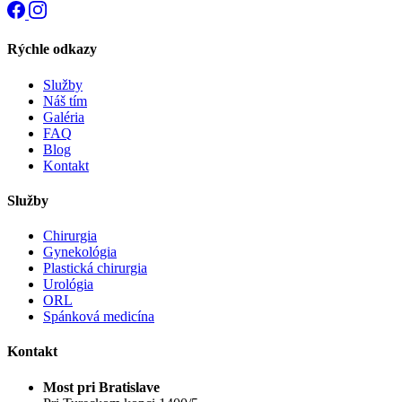
Rýchle odkazy
Služby
Náš tím
Galéria
FAQ
Blog
Kontakt
Služby
Chirurgia
Gynekológia
Plastická chirurgia
Urológia
ORL
Spánková medicína
Kontakt
Most pri Bratislave