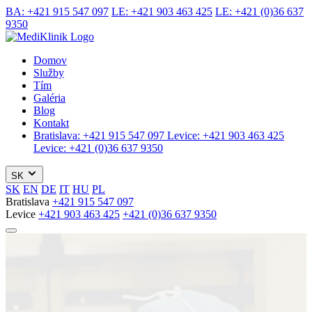
BA:
+421 915 547 097
LE:
+421 903 463 425
LE:
+421 (0)36 637
9350
Domov
Služby
Tím
Galéria
Blog
Kontakt
Bratislava:
+421 915 547 097
Levice:
+421 903 463 425
Levice:
+421 (0)36 637 9350
SK
SK
EN
DE
IT
HU
PL
Bratislava
+421 915 547 097
Levice
+421 903 463 425
+421 (0)36 637 9350