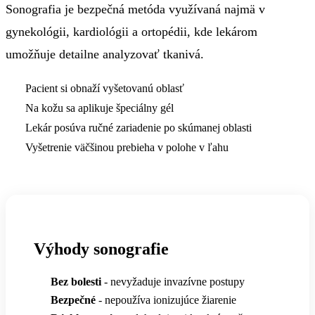
Sonografia je bezpečná metóda využívaná najmä v
gynekológii, kardiológii a ortopédii, kde lekárom
umožňuje detailne analyzovať tkanivá.
Pacient si obnaží vyšetovanú oblasť
1
Na kožu sa aplikuje špeciálny gél
2
Lekár posúva ručné zariadenie po skúmanej oblasti
3
Vyšetrenie väčšinou prebieha v polohe v ľahu
4
Výhody sonografie
Bez bolesti
- nevyžaduje invazívne postupy
Bezpečné
- nepoužíva ionizujúce žiarenie