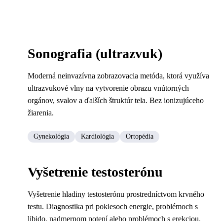
Sonografia (ultrazvuk)
Moderná neinvazívna zobrazovacia metóda, ktorá využíva
ultrazvukové vlny na vytvorenie obrazu vnútorných
orgánov, svalov a ďalších štruktúr tela. Bez ionizujúceho
žiarenia.
Gynekológia
Kardiológia
Ortopédia
Vyšetrenie testosterónu
Vyšetrenie hladiny testosterónu prostredníctvom krvného
testu. Diagnostika pri poklesoch energie, problémoch s
libido, nadmernom potení alebo problémoch s erekciou.