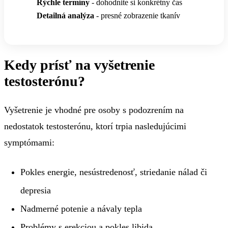
Rýchle termíny
- dohodnite si konkrétny čas
Detailná analýza
- presné zobrazenie tkanív
Kedy prísť na vyšetrenie
testosterónu?
Vyšetrenie je vhodné pre osoby s podozrením na
nedostatok testosterónu, ktorí trpia nasledujúcimi
symptómami:
Pokles energie, nesústredenosť, striedanie nálad či
depresia
Nadmerné potenie a návaly tepla
Problémy s erekciou a pokles libida