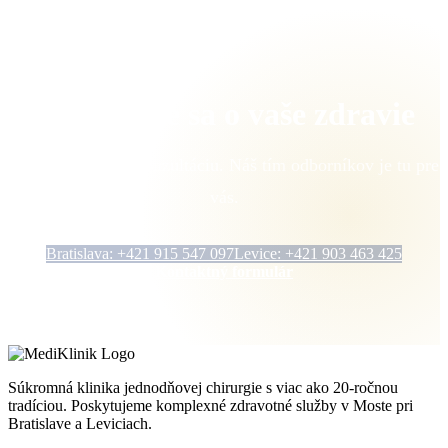
Postaráme sa o vaše zdravie
Objednajte sa na konzultáciu. Náš tím odborníkov je tu pre
vás.
Bratislava: +421 915 547 097
Levice: +421 903 463 425
Kontaktný formulár
Súkromná klinika jednodňovej chirurgie s viac ako 20-ročnou
tradíciou. Poskytujeme komplexné zdravotné služby v Moste pri
Bratislave a Leviciach.