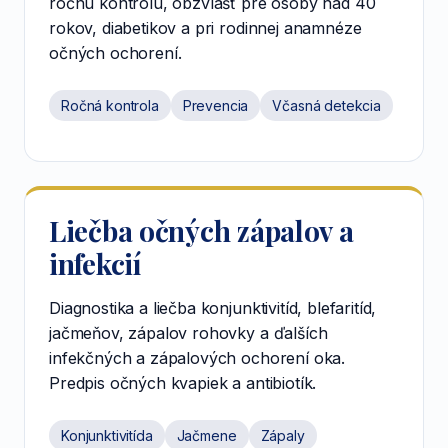
ročnú kontrolu, obzvlášť pre osoby nad 40
rokov, diabetikov a pri rodinnej anamnéze
očných ochorení.
Ročná kontrola
Prevencia
Včasná detekcia
Liečba očných zápalov a
infekcií
Diagnostika a liečba konjunktivitíd, blefaritíd,
jačmeňov, zápalov rohovky a ďalších
infekčných a zápalových ochorení oka.
Predpis očných kvapiek a antibiotík.
Konjunktivitída
Jačmene
Zápaly