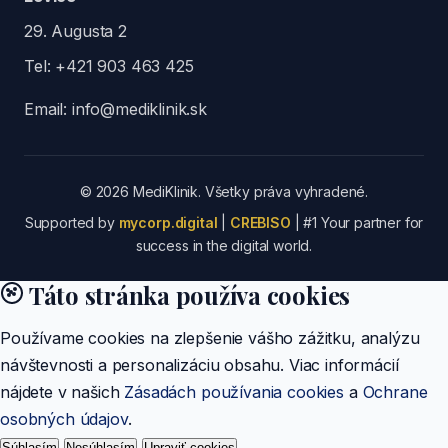
29. Augusta 2
Tel:
+421 903 463 425
Email:
info@mediklinik.sk
© 2026 MediKlinik. Všetky práva vyhradené.
Supported by
mycorp.digital
|
CREBISO
| #1 Your partner for
success in the digital world.
Táto stránka používa cookies
Používame cookies na zlepšenie vášho zážitku, analýzu
návštevnosti a personalizáciu obsahu. Viac informácií
nájdete v našich
Zásadách používania cookies
a
Ochrane
osobných údajov
.
Súhlasím
Nesúhlasím
Upraviť cookies