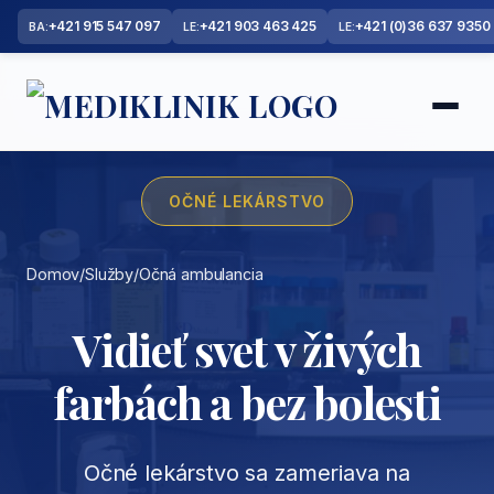
+421 915 547 097
+421 903 463 425
+421 (0)36 637 9350
BA:
LE:
LE:
OČNÉ LEKÁRSTVO
Domov
/
Služby
/
Očná ambulancia
Vidieť svet v živých
farbách a bez bolesti
Očné lekárstvo sa zameriava na