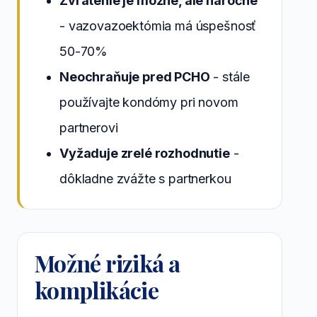
Zvrátenie je možné, ale náročné
- vazovazoektómia má úspešnosť
50-70%
Neochraňuje pred PCHO
- stále
používajte kondómy pri novom
partnerovi
Vyžaduje zrelé rozhodnutie
-
dôkladne zvážte s partnerkou
Možné riziká a
komplikácie