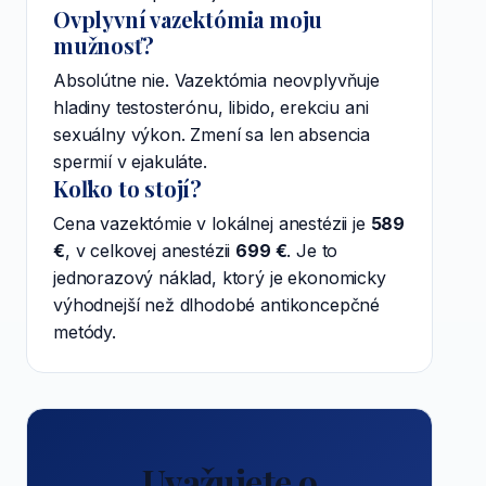
Ovplyvní vazektómia moju
mužnosť?
Absolútne nie. Vazektómia neovplyvňuje
hladiny testosterónu, libido, erekciu ani
sexuálny výkon. Zmení sa len absencia
spermií v ejakuláte.
Koľko to stojí?
Cena vazektómie v lokálnej anestézii je
589
€
, v celkovej anestézii
699 €
. Je to
jednorazový náklad, ktorý je ekonomicky
výhodnejší než dlhodobé antikoncepčné
metódy.
Uvažujete o