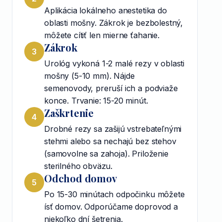
Aplikácia lokálneho anestetika do
oblasti mošny. Zákrok je bezbolestný,
môžete cítiť len mierne ťahanie.
Zákrok
3
Urológ vykoná 1-2 malé rezy v oblasti
mošny (5-10 mm). Nájde
semenovody, preruší ich a podviaže
konce. Trvanie: 15-20 minút.
Zaškrtenie
4
Drobné rezy sa zašijú vstrebateľnými
stehmi alebo sa nechajú bez stehov
(samovolne sa zahoja). Priloženie
sterilného obväzu.
Odchod domov
5
Po 15-30 minútach odpočinku môžete
ísť domov. Odporúčame doprovod a
niekoľko dní šetrenia.