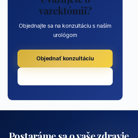
vazektómii?
Objednajte sa na konzultáciu s naším
urológom
Objednať konzultáciu
Zavolať: +421 915 547 097
Postaráme sa o vaše zdravie