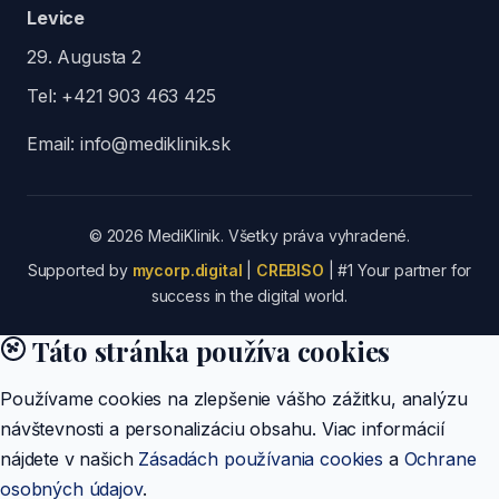
Levice
29. Augusta 2
Tel:
+421 903 463 425
Email:
info@mediklinik.sk
© 2026 MediKlinik. Všetky práva vyhradené.
Supported by
mycorp.digital
|
CREBISO
| #1 Your partner for
success in the digital world.
Táto stránka používa cookies
Používame cookies na zlepšenie vášho zážitku, analýzu
návštevnosti a personalizáciu obsahu. Viac informácií
nájdete v našich
Zásadách používania cookies
a
Ochrane
osobných údajov
.