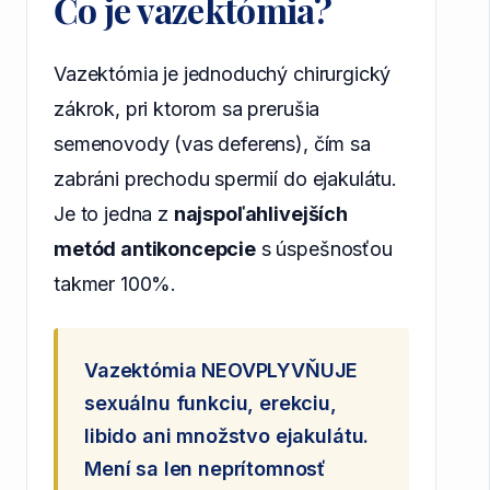
Čo je vazektómia?
Vazektómia je jednoduchý chirurgický
zákrok, pri ktorom sa prerušia
semenovody (vas deferens), čím sa
zabráni prechodu spermií do ejakulátu.
Je to jedna z
najspoľahlivejších
metód antikoncepcie
s úspešnosťou
takmer 100%.
Vazektómia NEOVPLYVŇUJE
sexuálnu funkciu, erekciu,
libido ani množstvo ejakulátu.
Mení sa len neprítomnosť