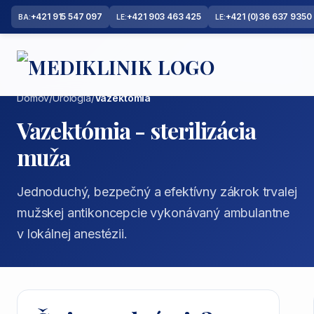
+421 915 547 097
+421 903 463 425
+421 (0)36 637 9350
BA:
LE:
LE:
Domov
/
Urológia
/
Vazektómia
Vazektómia - sterilizácia
muža
Jednoduchý, bezpečný a efektívny zákrok trvalej
mužskej antikoncepcie vykonávaný ambulantne
v lokálnej anestézii.