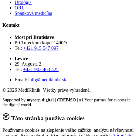
Urológia
ORL
Spánková medicína
Kontakt
Most pri Bratislave
Pri Tureckom kopci 1400/5
Tel:
+421 915 547 097
Levice
29. Augusta 2
Tel:
+421 903 463 425
Email:
info@mediklinik.sk
© 2026 MediKlinik. Všetky práva vyhradené.
Supported by
mycorp.digital
|
CREBISO
| #1 Your partner for success in
the digital world.
Táto stránka používa cookies
Používame cookies na zlepšenie vášho zážitku, analýzu návštevnosti
a personalizáciu obsahu. Viac informácií nájdete v našich
Zásadách