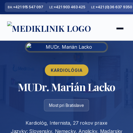
+421 915 547 097
+421 903 463 425
+421 (0)36 637 9350
BA:
LE:
LE:
KARDIOLÓGIA
MUDr. Marián Lacko
Most pri Bratislave
Kardiológ, Internista, 27 rokov praxe
Jazyky: Slovensky, Nemecky, Anglicky, Maďarsky